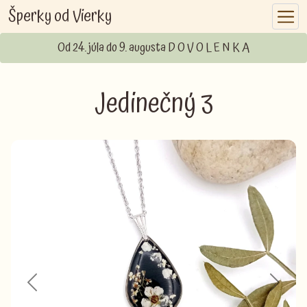
Šperky od Vierky
Od 24. júla do 9. augusta D O V O L E N K A
Jedinečný 3
Previous
Next