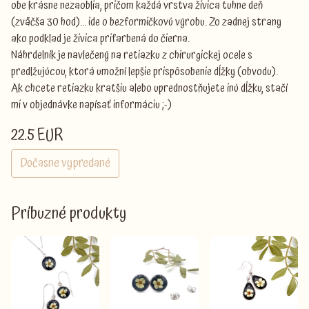
obe krásne nezaoblia, pričom každá vrstva živica tuhne deň
(zväčša 30 hod)... ide o bezformičkovú výrobu. Zo zadnej strany
ako podklad je živica prifarbená do čierna.
Náhrdelník je navlečený na retiazku z chirurgickej ocele s
predlžujúcou, ktorá umožní lepšie prispôsobenie dĺžky (obvodu).
Ak chcete retiazku kratšiu alebo uprednostňujete inú dĺžku, stačí
mi v objednávke napísať informáciu ;-)
22.5 EUR
Dočasne vypredané
Príbuzné produkty