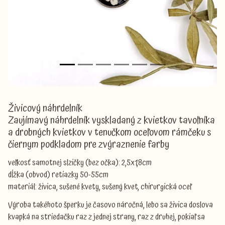
Živicový náhrdelník
Zaujímavý náhrdelník vyskladaný z kvietkov tavoľníka
a drobných kvietkov v tenučkom oceľovom rámčeku s
čiernym podkladom pre zvýraznenie farby
veľkosť samotnej slzičky (bez očka): 2,5x1,8cm
dĺžka (obvod) retiazky 50-55cm
materiál: živica, sušené kvety, sušený kvet, chirurgická oceľ
Výroba takéhoto šperku je časovo náročná, lebo sa živica doslova
kvapká na striedačku raz z jednej strany, raz z druhej, pokiaľ sa