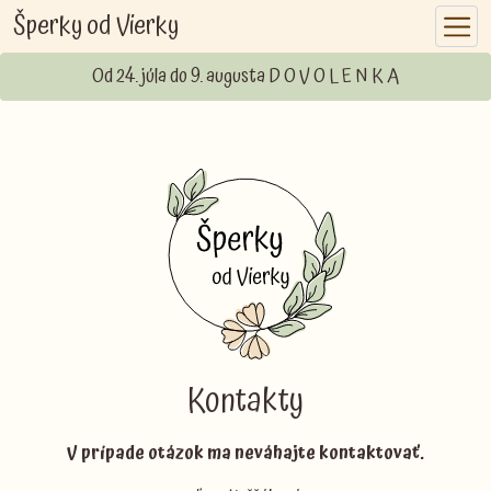
Šperky od Vierky
Od 24. júla do 9. augusta D O V O L E N K A
Kontakty
V prípade otázok ma neváhajte kontaktovať.