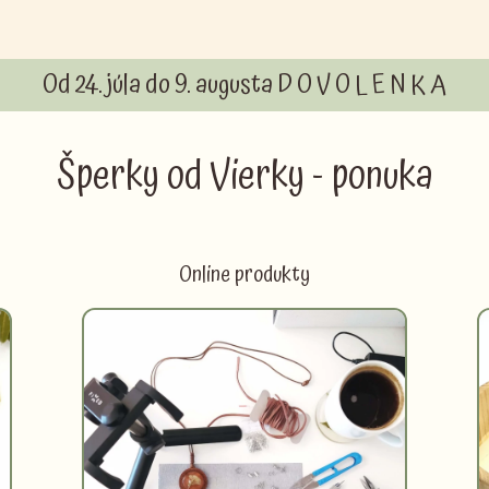
Od 24. júla do 9. augusta D O V O L E N K A
Šperky od Vierky - ponuka
Online produkty