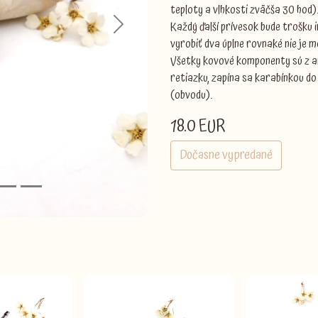
teploty a vlhkosti zväčša 30 hod)
Každý ďalší prívesok bude trošku 
Next
vyrobiť dva úplne rovnaké nie je m
Všetky kovové komponenty sú z ant
retiazku, zapína sa karabínkou do 
(obvodu).
18.0 EUR
Dočasne vypredané