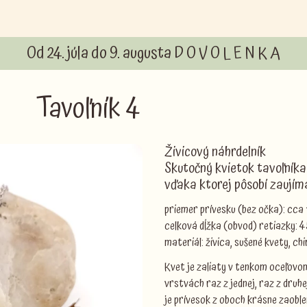
Od 24. júla do 9. augusta D O V O L E N K A
Tavoľník 4
Živicový náhrdelník
Skutočný kvietok tavoľníka z
vďaka ktorej pôsobí zaují
priemer prívesku (bez očka): cca
celková dĺžka (obvod) retiazky:
materiál: živica, sušené kvety, ch
Kvet je zaliaty v tenkom oceľovo
vrstvách raz z jednej, raz z druh
je prívesok z oboch krásne zaoble