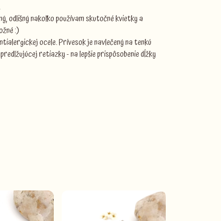
.
iný, odlišný nakoľko používam skutočné kvietky a
ožné :)
ialergickej ocele. Prívesok je navlečený na tenkú
predlžujúcej retiazky - na lepšie prispôsobenie dĺžky