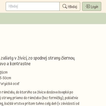
Hľadaj
Login
aliaty v živici, zo spodnej strany čiernou,
mavo a kontrastne
 1,6cm
 45-50cm
irurgická oceľ
m rámčeku, do ktorého sa živica doslova kvapká po
ej strany priamo do rámčeka (bez formičky), pokiaľ nie
ný, každá vrstva pritom tuhne celý deň (v závislosti od