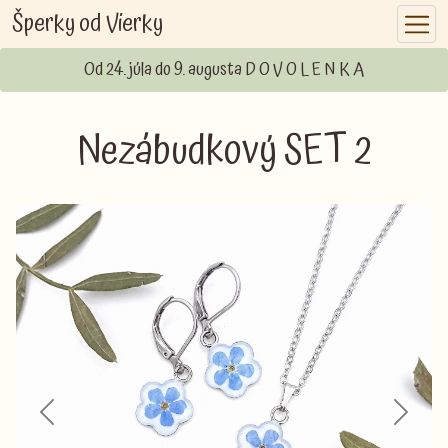
Šperky od Vierky
Od 24. júla do 9. augusta D O V O L E N K A
Nezábudkový SET 2
Previous
Next