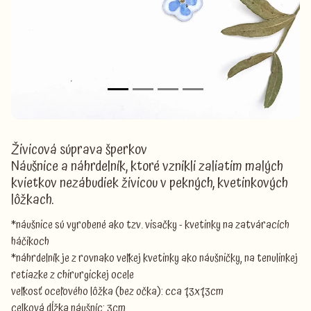
Živicová súprava šperkov
Náušnice a náhrdelník, ktoré vznikli zaliatim malých
kvietkov nezábudiek živicou v pekných, kvetinkových
lôžkach.
*náušnice sú vyrobené ako tzv. visačky - kvetinky na zatváracích
háčikoch
*náhrdelník je z rovnako veľkej kvetinky ako náušničky, na tenulinkej
retiazke z chirurgickej ocele
veľkosť oceľového lôžka (bez očka): cca 1,3x1,3cm
celková dĺžka náušníc: 3cm