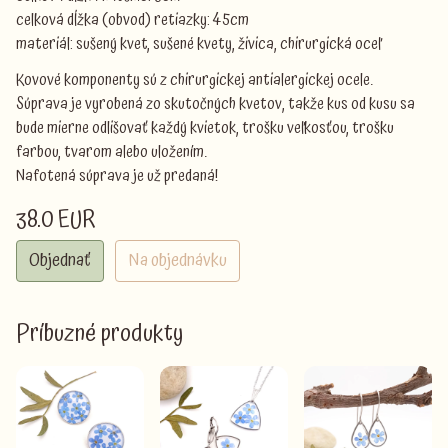
celková dĺžka (obvod) retiazky: 45cm
materiál: sušený kvet, sušené kvety, živica, chirurgická oceľ
Kovové komponenty sú z chirurgickej antialergickej ocele.
Súprava je vyrobená zo skutočných kvetov, takže kus od kusu sa
bude mierne odlišovať každý kvietok, trošku veľkosťou, trošku
farbou, tvarom alebo uložením.
Nafotená súprava je už predaná!
38.0 EUR
Objednať
Na objednávku
Príbuzné produkty