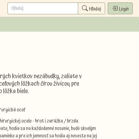
Hľadaj
Login
rých kvietkov nezábudky, zaliate v
eľových lôžkach čírou živicou, pre
 lôžka biele.
irurgická oceľ
rurgickej ocele - hrot i zarážka / brzda.
ímate, hodia sa na každodenné nosenie, budú skvelým
minke a pre ich jemnosť sa hodia aj neveste na jej