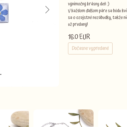
výnimočný krásny deň :)
V každom ďalšom páre sa búdu kvi
Next
sa o ozajstné nezábudky, takže ni
už predaný!
16.0 EUR
Dočasne vypredané