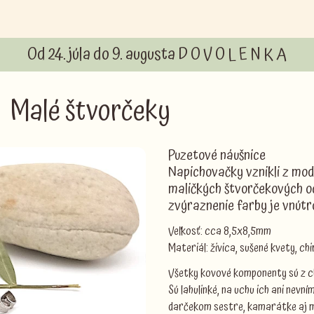
Od 24. júla do 9. augusta D O V O L E N K A
Malé štvorčeky
Puzetové náušnice
Napichovačky vznikli z mod
maličkých štvorčekových oc
zvýraznenie farby je vnútro
Veľkosť: cca 8,5x8,5mm
Materiál: živica, sušené kvety, ch
Všetky kovové komponenty sú z chi
Sú lahulinké, na uchu ich ani nevn
darčekom sestre, kamarátke aj ma