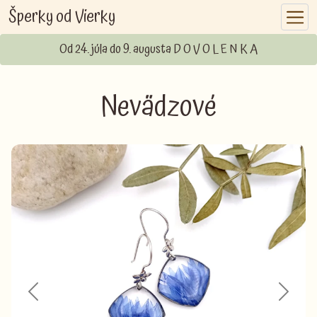
Šperky od Vierky
Od 24. júla do 9. augusta D O V O L E N K A
Nevädzové
Previous
Next