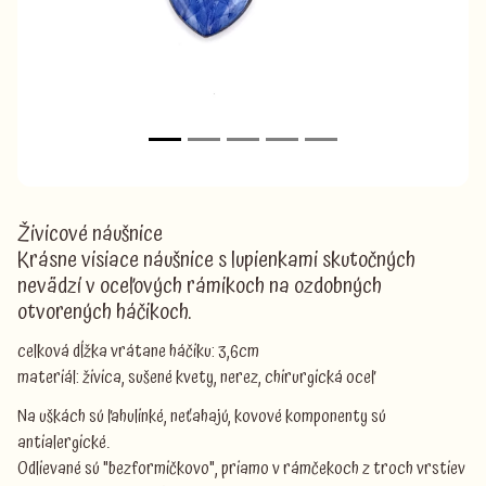
Živicové náušnice
Krásne visiace náušnice s lupienkami skutočných
nevädzí v oceľových rámikoch na ozdobných
otvorených háčikoch.
celková dĺžka vrátane háčiku: 3,6cm
materiál: živica, sušené kvety, nerez, chirurgická oceľ
Na uškách sú ľahulinké, neťahajú, kovové komponenty sú
antialergické.
Odlievané sú "bezformičkovo", priamo v rámčekoch z troch vrstiev