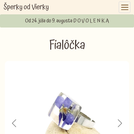
Šperky od Vierky
Od 24. júla do 9. augusta D O V O L E N K A
Fialôčka
Previous
Next